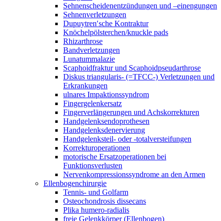
Sehnenscheidenentzündungen und –einengungen
Sehnenverletzungen
Dupuytren′sche Kontraktur
Knöchelpölsterchen/knuckle pads
Rhizarthrose
Bandverletzungen
Lunatummalazie
Scaphoidfraktur und Scaphoidpseudarthrose
Diskus triangularis- (=TFCC-) Verletzungen und
Erkrankungen
ulnares Impaktionssyndrom
Fingergelenkersatz
Fingerverlängerungen und Achskorrekturen
Handgelenksendoprothesen
Handgelenksdenervierung
Handgelenksteil- oder -totalversteifungen
Korrekturoperationen
motorische Ersatzoperationen bei
Funktionsverlusten
Nervenkompressionssyndrome an den Armen
Ellenbogenchirurgie
Tennis- und Golfarm
Osteochondrosis dissecans
Plika humero-radialis
freie Gelenkkörper (Ellenbogen)