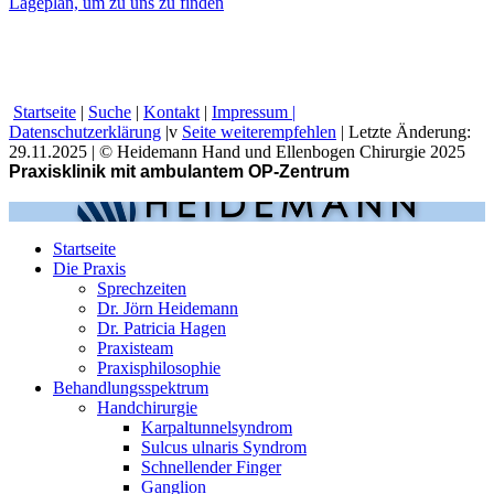
La­ge­plan, um zu uns zu finden
Startseite
|
Suche
|
Kontakt
|
I
mpressum |
Datenschutzerklärung
|v
Seite weiterempfehlen
| Letzte Änderung:
29.11.2025 | © Heidemann Hand und Ellenbogen Chirurgie 2025
Praxisklinik mit ambulantem OP-Zentrum
Startseite
Die Praxis
Sprechzeiten
Dr. Jörn Heidemann
Dr. Patricia Hagen
Praxisteam
Praxisphilosophie
Behandlungsspektrum
Handchirurgie
Karpaltunnelsyndrom
Sulcus ulnaris Syndrom
Schnellender Finger
Ganglion