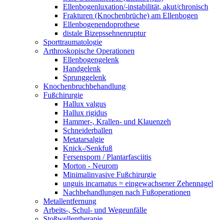
Ellenbogenluxation/-instabilität, akut/chronisch
Frakturen (Knochenbrüche) am Ellenbogen
Ellenbogenendoprothese
distale Bizepssehnenruptur
Sporttraumatologie
Arthroskopische Operationen
Ellenbogengelenk
Handgelenk
Sprunggelenk
Knochenbruchbehandlung
Fußchirurgie
Hallux valgus
Hallux rigidus
Hammer-, Krallen- und Klauenzeh
Schneiderballen
Metatarsalgie
Knick-/Senkfuß
Fersensporn / Plantarfasciitis
Morton - Neurom
Minimalinvasive Fußchirurgie
unguis incarnatus = eingewachsener Zehennagel
Nachbehandlungen nach Fußoperationen
Metallentfernung
Arbeits-, Schul- und Wegeunfälle
Stoßwellentherapie