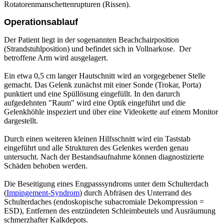
Rotatorenmanschettenrupturen (Rissen).
Operationsablauf
Der Patient liegt in der sogenannten Beachchairposition
(Strandstuhlposition) und befindet sich in Vollnarkose. Der
betroffene Arm wird ausgelagert.
Ein etwa 0,5 cm langer Hautschnitt wird an vorgegebener Stelle
gemacht. Das Gelenk zunächst mit einer Sonde (Trokar, Porta)
punktiert und eine Spüllösung eingefüllt. In den darurch
aufgedehnten "Raum" wird eine Optik eingeführt und die
Gelenkhöhle inspeziert und über eine Videokette auf einem Monitor
dargestellt.
Durch einen weiteren kleinen Hilfsschnitt wird ein Taststab
eingeführt und alle Strukturen des Gelenkes werden genau
untersucht. Nach der Bestandsaufnahme können diagnostizierte
Schäden behoben werden.
Die Beseitigung eines Engpasssyndroms unter dem Schulterdach
(
Impingement-Syndrom
) durch Abfräsen des Unterrand des
Schulterdaches (endoskopische subacromiale Dekompression =
ESD), Entfernen des entzündeten Schleimbeutels und Ausräumung
schmerzhafter Kalkdepots.