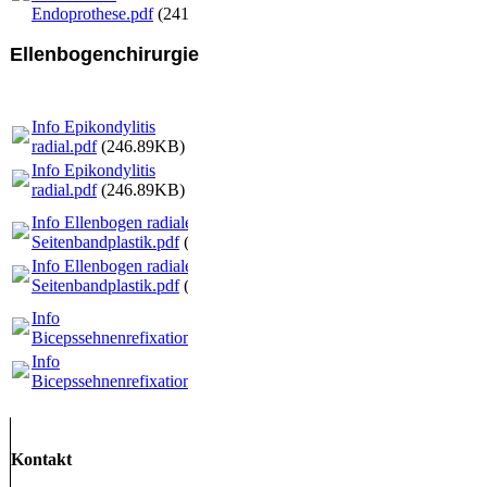
Endoprothese.pdf
(241.87KB)
Ellenbogenchirurgie
Info Epikondylitis
radial.pdf
(246.89KB)
Info Epikondylitis
radial.pdf
(246.89KB)
Info Ellenbogen radiale
Seitenbandplastik.pdf
(248.13KB)
Info Ellenbogen radiale
Seitenbandplastik.pdf
(248.13KB)
Info
Bicepssehnenrefixation.pdf
(243.5KB)
Info
Bicepssehnenrefixation.pdf
(243.5KB)
Kontakt