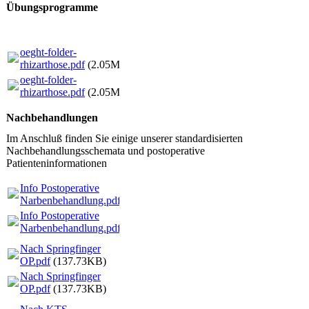
Übungsprogramme
oeght-folder-
rhizarthose.pdf
(2.05MB)
oeght-folder-
rhizarthose.pdf
(2.05MB)
Nachbehandlungen
Im Anschluß finden Sie einige unserer standardisierten
Nachbehandlungsschemata und postoperative
Patienteninformationen
Info Postoperative
Narbenbehandlung.pdf
(292.78KB)
Info Postoperative
Narbenbehandlung.pdf
(292.78KB)
Nach Springfinger
OP.pdf
(137.73KB)
Nach Springfinger
OP.pdf
(137.73KB)