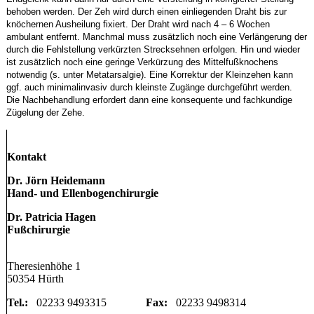
behoben werden. Der Zeh wird durch einen einliegenden Draht bis zur
knöchernen Ausheilung fixiert. Der Draht wird nach 4 – 6 Wochen
ambulant entfernt. Manchmal muss zusätzlich noch eine Verlängerung der
durch die Fehlstellung verkürzten Strecksehnen erfolgen. Hin und wieder
ist zusätzlich noch eine geringe Verkürzung des Mittelfußknochens
notwendig (s. unter Metatarsalgie). Eine Korrektur der Kleinzehen kann
ggf. auch minimalinvasiv durch kleinste Zugänge durchgeführt werden.
Die Nachbehandlung erfordert dann eine konsequente und fachkundige
Zügelung der Zehe.
Kontakt
Dr. Jörn Heidemann
Hand- und Ellenbogenchirurgie
Dr. Patricia Hagen
Fußchirurgie
Theresienhöhe 1
50354 Hürth
Tel.:
02233 9493315
Fax:
02233 9498314