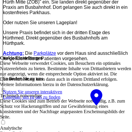
Hürth Mitte (ZOB)" ein. Sie landen direkt gegenüber der
Praxis am Busbahnhof. Dort gelangen Sie auch direkt in ein
kostenfreies Parkhaus.
Oder nutzen Sie unseren Lageplan!
Unsere Praxis befindet sich in der dritten Etage des
Hürthmed. Direkt gegenüber des Busbahnhofs am
Hürthpark.
Achtung:
Die
Parkplätze
vor dem Haus sind ausschließlich
Cookie-Einstellungen
für gehbehinderte Patienten vorgesehen.
Diese Webseite verwendet Cookies, um Besuchern ein optimales
Nutzererlebnis zu bieten. Bestimmte Inhalte von Drittanbietern werden
nur angezeigt, wenn die entsprechende Option aktiviert ist. Die
So finden Sie zu uns
Datenverarbeitung kann dann auch in einem Drittland erfolgen.
Weitere Informationen hierzu in der Datenschutzerklärung.
Nutzen Sie unseren interaktiven
Technisch notwendige
La­ge­plan, um zu uns zu finden
Diese Cookies sind zum Betrieb der Webseite notwendig, z.B. zum
Schutz vor Hackerangriffen und zur Gewährleistung eines
konsistenten und der Nachfrage angepassten Erscheinungsbilds der
Seite.
Analytische