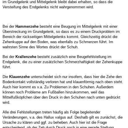
im Grundgelenk und Mittelgelenk bleibt dabei erhalten, so dass die
Versteifung des Endgelenks nicht wahrgenommen wird.
Bei der
Hammerzehe
besteht eine Beugung im Mittelgelenk mit einer
Überstreckung im Grundgelenk, so dass es zu einem Druckproblem im
Bereich der rückseitigen Mittelgelenks kommt. Gleichzeitig drückt die
Zehenkuppe auf den Boden, was ebenfalls zu Schmerzen führt. Im
wahrsten Sinne des Wortes drückt der Schuh.
Bei der
Krallenzehe
besteht zusätzlich eine Beugefehlstellung im
Endgelenk, die zu einer zusätzlichen Schmerzhaftigkeit der Zehenkuppe
führt.
Die
Klauenzehe
unterscheidet sich nur insofern, dass hier die Zehe den
Bodenkontakt vollständig verloren hat und klauenförmig nach oben steht.
Auch hier kommt es v.a. Zu Problemen in den Schuhen. Außerdem
können noch Probleme am Fußballen hinzukommen, weil das
Mittelfußköpfchen über den Druck in den Schuhen nach unten gedrückt
wird.
Alle drei Fehlstellungen treten häufig als Folge begleitender
Veränderungen, v.a. des Hallux valgus auf. Deshalb gilt es zunächst, die
Ursache zu klären und ggf. zu beheben. Auch hier ist die Frage
entscheidend, ob der Zeh durch Druck noch in eine gerade Stellung