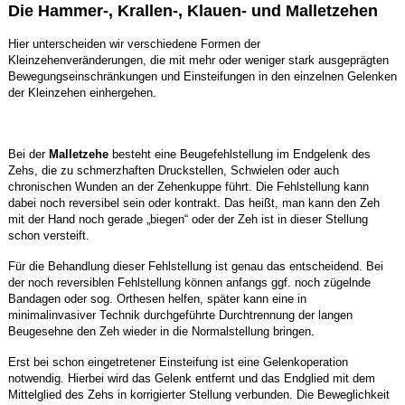
Die Hammer-, Krallen-, Klauen- und Malletzehen
Hier unterscheiden wir verschiedene Formen der
Kleinzehenveränderungen, die mit mehr oder weniger stark ausgeprägten
Bewegungseinschränkungen und Einsteifungen in den einzelnen Gelenken
der Kleinzehen einhergehen.
Bei der
Malletzehe
besteht eine Beugefehlstellung im Endgelenk des
Zehs, die zu schmerzhaften Druckstellen, Schwielen oder auch
chronischen Wunden an der Zehenkuppe führt. Die Fehlstellung kann
dabei noch reversibel sein oder kontrakt. Das heißt, man kann den Zeh
mit der Hand noch gerade „biegen“ oder der Zeh ist in dieser Stellung
schon versteift.
Für die Behandlung dieser Fehlstellung ist genau das entscheidend. Bei
der noch reversiblen Fehlstellung können anfangs ggf. noch zügelnde
Bandagen oder sog. Orthesen helfen, später kann eine in
minimalinvasiver Technik durchgeführte Durchtrennung der langen
Beugesehne den Zeh wieder in die Normalstellung bringen.
Erst bei schon eingetretener Einsteifung ist eine Gelenkoperation
notwendig. Hierbei wird das Gelenk entfernt und das Endglied mit dem
Mittelglied des Zehs in korrigierter Stellung verbunden. Die Beweglichkeit