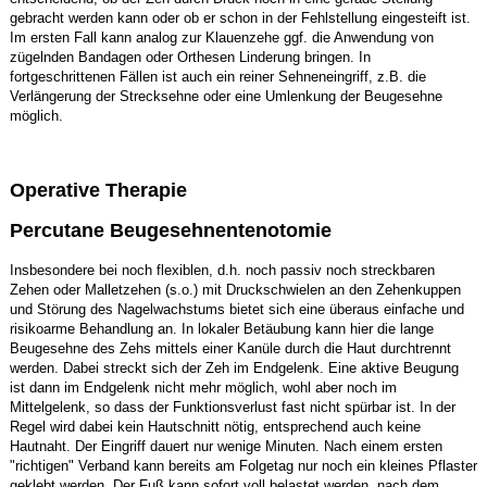
gebracht werden kann oder ob er schon in der Fehlstellung eingesteift ist.
Im ersten Fall kann analog zur Klauenzehe ggf. die Anwendung von
zügelnden Bandagen oder Orthesen Linderung bringen. In
fortgeschrittenen Fällen ist auch ein reiner Sehneneingriff, z.B. die
Verlängerung der Strecksehne oder eine Umlenkung der Beugesehne
möglich.
Operative Therapie
Percutane Beugesehnentenotomie
Insbesondere bei noch flexiblen, d.h. noch passiv noch streckbaren
Zehen oder Malletzehen (s.o.) mit Druckschwielen an den Zehenkuppen
und Störung des Nagelwachstums bietet sich eine überaus einfache und
risikoarme Behandlung an. In lokaler Betäubung kann hier die lange
Beugesehne des Zehs mittels einer Kanüle durch die Haut durchtrennt
werden. Dabei streckt sich der Zeh im Endgelenk. Eine aktive Beugung
ist dann im Endgelenk nicht mehr möglich, wohl aber noch im
Mittelgelenk, so dass der Funktionsverlust fast nicht spürbar ist. In der
Regel wird dabei kein Hautschnitt nötig, entsprechend auch keine
Hautnaht. Der Eingriff dauert nur wenige Minuten. Nach einem ersten
"richtigen" Verband kann bereits am Folgetag nur noch ein kleines Pflaster
geklebt werden. Der Fuß kann sofort voll belastet werden, nach dem