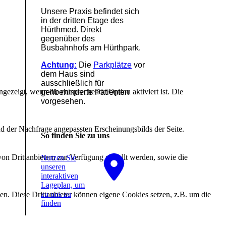
Unsere Praxis befindet sich
in der dritten Etage des
Hürthmed. Direkt
gegenüber des
Busbahnhofs am Hürthpark.
Achtung:
Die
Parkplätze
vor
dem Haus sind
ausschließlich für
ezeigt, wenn die entsprechende Option aktiviert ist. Die
gehbehinderte Patienten
vorgesehen.
d der Nachfrage angepassten Erscheinungsbilds der Seite.
So finden Sie zu uns
on Drittanbietern zur Verfügung gestellt werden, sowie die
Nutzen Sie
unseren
interaktiven
La­ge­plan, um
zu uns zu
den. Diese Drittanbieter können eigene Cookies setzen, z.B. um die
finden